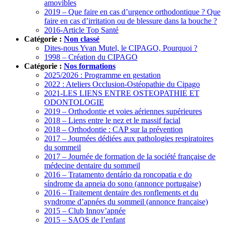
amovibles
2019 – Que faire en cas d’urgence orthodontique ? Que
faire en cas d’irritation ou de blessure dans la bouche ?
2016-Article Top Santé
Catégorie :
Non classé
Dites-nous Yvan Mutel, le CIPAGO, Pourquoi ?
1998 – Création du CIPAGO
Catégorie :
Nos formations
2025/2026 : Programme en gestation
2022 : Ateliers Occlusion-Ostéopathie du Cipago
2021-LES LIENS ENTRE OSTEOPATHIE ET
ODONTOLOGIE
2019 – Orthodontie et voies aériennes supérieures
2018 – Liens entre le nez et le massif facial
2018 – Orthodontie : CAP sur la prévention
2017 – Journées dédiées aux pathologies respiratoires
du sommeil
2017 – Journée de formation de la société française de
médecine dentaire du sommeil
2016 – Tratamento dentário da roncopatia e do
síndrome da apneia do sono (annonce portugaise)
2016 – Traitement dentaire des ronflements et du
syndrome d’apnées du sommeil (annonce française)
2015 – Club Innov’apnée
2015 – SAOS de l’enfant