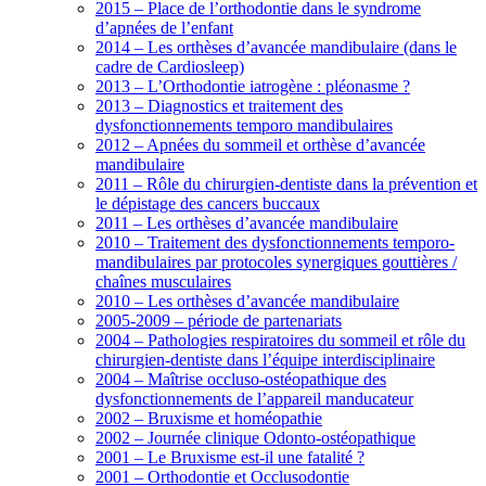
2015 – Place de l’orthodontie dans le syndrome
d’apnées de l’enfant
2014 – Les orthèses d’avancée mandibulaire (dans le
cadre de Cardiosleep)
2013 – L’Orthodontie iatrogène : pléonasme ?
2013 – Diagnostics et traitement des
dysfonctionnements temporo mandibulaires
2012 – Apnées du sommeil et orthèse d’avancée
mandibulaire
2011 – Rôle du chirurgien-dentiste dans la prévention et
le dépistage des cancers buccaux
2011 – Les orthèses d’avancée mandibulaire
2010 – Traitement des dysfonctionnements temporo-
mandibulaires par protocoles synergiques gouttières /
chaînes musculaires
2010 – Les orthèses d’avancée mandibulaire
2005-2009 – période de partenariats
2004 – Pathologies respiratoires du sommeil et rôle du
chirurgien-dentiste dans l’équipe interdisciplinaire
2004 – Maîtrise occluso-ostéopathique des
dysfonctionnements de l’appareil manducateur
2002 – Bruxisme et homéopathie
2002 – Journée clinique Odonto-ostéopathique
2001 – Le Bruxisme est-il une fatalité ?
2001 – Orthodontie et Occlusodontie