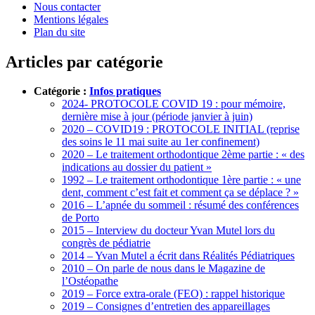
Nous contacter
Mentions légales
Plan du site
Articles par catégorie
Catégorie :
Infos pratiques
2024- PROTOCOLE COVID 19 : pour mémoire,
dernière mise à jour (période janvier à juin)
2020 – COVID19 : PROTOCOLE INITIAL (reprise
des soins le 11 mai suite au 1er confinement)
2020 – Le traitement orthodontique 2ème partie : « des
indications au dossier du patient »
1992 – Le traitement orthodontique 1ère partie : « une
dent, comment c’est fait et comment ça se déplace ? »
2016 – L’apnée du sommeil : résumé des conférences
de Porto
2015 – Interview du docteur Yvan Mutel lors du
congrès de pédiatrie
2014 – Yvan Mutel a écrit dans Réalités Pédiatriques
2010 – On parle de nous dans le Magazine de
l’Ostéopathe
2019 – Force extra-orale (FEO) : rappel historique
2019 – Consignes d’entretien des appareillages