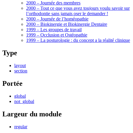
2000 – Journée des membres
2000 – Tout ce que vous avez toujours voulu savoir sur
l’orthodontie sans jamais oser le demander !
2000 – Journée de l’homéopathie
2000 – Biokinergie et Biokinergie Dentaire
1999 – Les groupes de travail
1999 – Occlusion et Ostéopathie
1999 – La posturologie : du concept a la réalité clinique
Type
layout
section
Portée
global
not_global
Largeur du module
regular