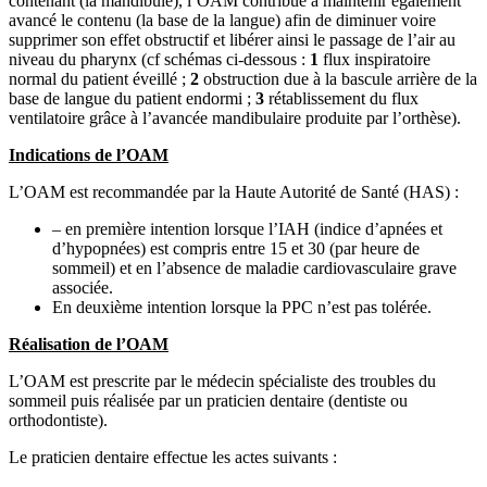
contenant (la mandibule), l’OAM contribue à maintenir également
avancé le contenu (la base de la langue) afin de diminuer voire
supprimer son effet obstructif et libérer ainsi le passage de l’air au
niveau du pharynx (cf schémas ci-dessous :
1
flux inspiratoire
normal du patient éveillé ;
2
obstruction due à la bascule arrière de la
base de langue du patient endormi ;
3
rétablissement du flux
ventilatoire grâce à l’avancée mandibulaire produite par l’orthèse).
Indications de l’OAM
L’OAM est recommandée par la Haute Autorité de Santé (HAS) :
– en première intention lorsque l’IAH (indice d’apnées et
d’hypopnées) est compris entre 15 et 30 (par heure de
sommeil) et en l’absence de maladie cardiovasculaire grave
associée.
En deuxième intention lorsque la PPC n’est pas tolérée.
Réalisation de l’OAM
L’OAM est prescrite par le médecin spécialiste des troubles du
sommeil puis réalisée par un praticien dentaire (dentiste ou
orthodontiste).
Le praticien dentaire effectue les actes suivants :