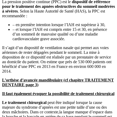
La pression positive continue (PPC) est le
dispositif de référence
pour le traitement des apnées obstructives du sommeil modérées
à sévères
. Selon la Haute Autorité de Santé (HAS), la PPC est
recommandée :
– en première intention lorsque l’IAH est supérieur à 30,
– et lorsque l’IAH est compris entre 15 et 30, en présence
d’un sommeil de mauvaise qualité ou d’une maladie
cardiovasculaire grave associée.
Il s’agit d’un dispositif de ventilation nasale qui permet aux voies
aériennes de rester dégagées pendant le sommeil. La mise à
disposition de ce dispositif est réalisée par un prestataire de service
au domicile du patient. On estime que près de 530 000 patients ont
bénéficié d’une PPC en 2013 en France en environ 600 000 en
2014.
L’orthèse d’avancée mandibulaire (cf chapitre TRAITEMENT
DENTAIRE page 3)
Il faut également évoquer la possibilité de traitement chirurgical
Le traitement chirurgical
peut être indiqué lorsque la cause
majeure du syndrome d’apnées est une petite taille d’une ou des
deux mâchoires. Dans ce contexte,la langue manque d’espace dans
la bouche et la bascule en arrière de sa base pendant le sommeil est